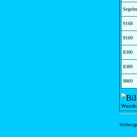
Segelnr
9168
9169
8390
8389
9869
Wander
Vorherig