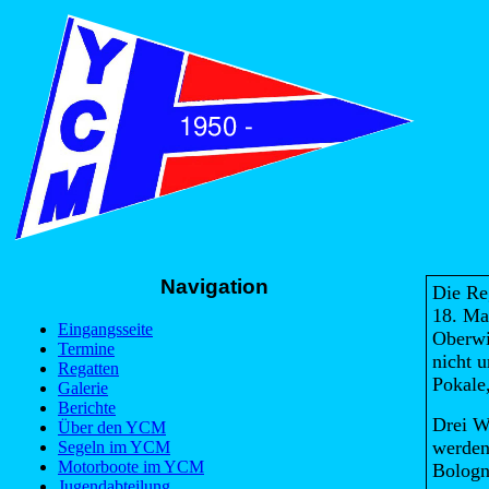
Navigation
Die Re
18. Ma
Eingangsseite
Oberwi
Termine
nicht 
Regatten
Pokale
Galerie
Berichte
Drei W
Über den YCM
werden
Segeln im YCM
Motorboote im YCM
Bologn
Jugendabteilung