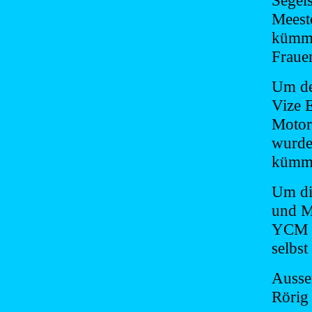
Segels
Meeste
kümme
Fraue
Um de
Vize 
Motor
wurde
kümmer
Um di
und M
YCM h
selbs
Ausse
Rörig