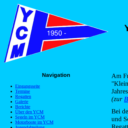
Navigation
Am Fr
"Klein
Eingangsseite
Jahres
Termine
Regatten
(zur
B
Galerie
Berichte
Bei d
Über den YCM
Segeln im YCM
und S
Motorboote im YCM
Regat
Jugendabteilung