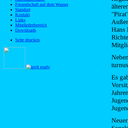
Freundschaft auf dem Wasser
ältere
Standort
"Pira
Kontakt
Links
Außer
Mitgliederbereich
Hans M
Downloads
Richt
Seite drucken
Mitgli
Neben
turnu
Es gab
Vorsi
Jahren
Jugen
Jugen
Neuer