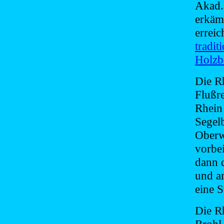
Akad.
erkäm
erreic
tradit
Holzb
Die Rh
Flußr
Rhein 
Segel
Oberw
vorbe
dann 
und a
eine 
Die R