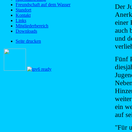
Freundschaft auf dem Wasser
Der J
Standort
Anerk
Kontakt
Links
einer
Mitgliederbereich
auch 
Downloads
und d
Seite drucken
verlie
Fünf 
diesjä
Jugen
Neben
Hinze
weiter
ein w
auf se
"Für 