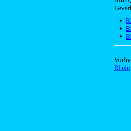
Brohl
Lever
R
B
B
Vorhe
Rhein