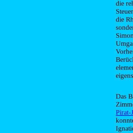
die re
Steuer
die Rh
sonder
Simon
Umgan
Vorher
Berüc
elemen
eigen
Das B
Zimme
Pirat-
konnte
Ignat