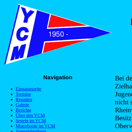
Navigation
Bei d
Zielh
Eingangsseite
Jugen
Termine
Regatten
nicht 
Galerie
Rhein
Berichte
Über den YCM
Besitz
Segeln im YCM
Oberw
Motorboote im YCM
Jugendabteilung