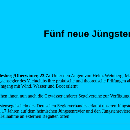
Fünf neue Jüngste
sberg/Oberwinter, 23.7.:
Unter den Augen von Heinz Weinberg, Ma
stensegler des Yachtclubs ihre praktische und theoretische Prüfungen 
Umgang mit Wind, Wasser und Boot erlernt.
ehen ihnen nun auch die Gewässer anderer Segelvereine zur Verfügung 
stensegelschein des Deutschen Seglerverbandes erlaubt unseren Jüngs
n 17 Jahren auf dem heimischen Jüngstenrevier und den Jüngstenrevieren
 Teilnahme an externen Regatten offen.