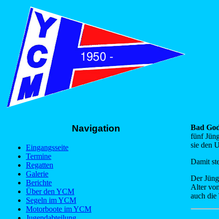
Navigation
Bad Gode
fünf Jüng
sie den 
Eingangsseite
Termine
Damit st
Regatten
Galerie
Der Jüng
Berichte
Alter vo
Über den YCM
auch die
Segeln im YCM
Motorboote im YCM
Jugendabteilung