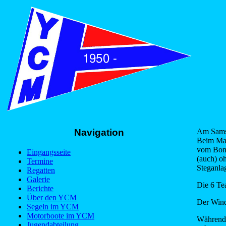
Navigation
Am Samst
Beim Mat
vom Bonn
Eingangsseite
(auch) o
Termine
Steganla
Regatten
Galerie
Die 6 Te
Berichte
Über den YCM
Der Wind
Segeln im YCM
Motorboote im YCM
Während 
Jugendabteilung