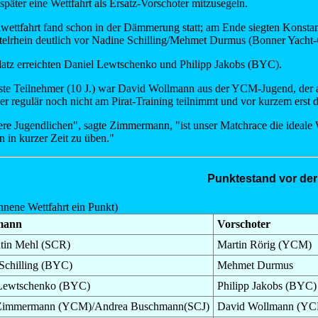
päter eine Wettfahrt als Ersatz-Vorschoter mitzusegeln.
lwettfahrt fand schon in der Dämmerung statt; am Ende siegten Konst
telrhein deutlich vor Nadine Schilling/Mehmet Durmus (Bonner Yacht-
latz erreichten Daniel Lewtschenko und Philipp Jakobs (BYC).
ste Teilnehmer (10 J.) war David Wollmann aus der YCM-Jugend, der 
er regulär noch nicht am Pirat-Training teilnimmt und vor kurzem erst
ere Jugendlichen", sagte Zimmermann, "ist unser Matchrace die ideale 
 in kurzer Zeit zu üben."
Punktestand vor der
nnene Wettfahrt ein Punkt)
mann
Vorschoter
tin Mehl (SCR)
Martin Rörig (YCM)
Schilling (BYC)
Mehmet Durmus
 Lewtschenko (BYC)
Philipp Jakobs (BYC)
Zimmermann (YCM)/Andrea Buschmann(SCJ)
David Wollmann (Y