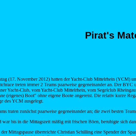
Pirat's Ma
ag (17. November 2012) hatten der Yacht-Club Mittelrhein (YCM) 
chrace treten immer 2 Teams paarweise gegeneinander an. Der BYC un
er Yacht-Club, vom Yacht-Club Mittelrhein, vom Segelclub Rheinga
hne (eigenes) Boot" ohne eigene Boote angereist. Die relativ kurze Reg
ge des YCM ausgelegt.
ams traten zunächst paarweise gegeneinander an; die zwei besten Team
 war bis in die Mittagszeit mäßig mit frischen Böen, beruhigte sich d
der Mittagspause überreichte Christian Schilling eine Spender der Spa