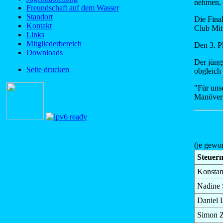
nehmen, s
Freundschaft auf dem Wasser
Standort
Die Fina
Kontakt
Club Mit
Links
Mitgliederbereich
Den 3. P
Downloads
Der jüng
Seite drucken
obgleich 
"Für uns
Manövern
(je gewo
Steuer
Konstan
Nadine 
Daniel
Simon 