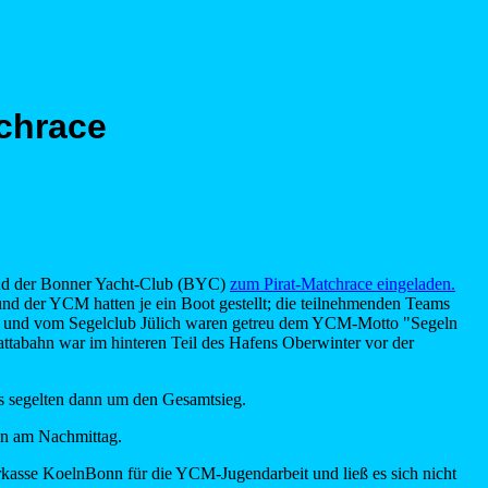
tchrace
und der Bonner Yacht-Club (BYC)
zum Pirat-Matchrace eingeladen.
d der YCM hatten je ein Boot gestellt; die teilnehmenden Teams
u und vom Segelclub Jülich waren getreu dem YCM-Motto "Segeln
attabahn war im hinteren Teil des Hafens Oberwinter vor der
s segelten dann um den Gesamtsieg.
ann am Nachmittag.
rkasse KoelnBonn für die YCM-Jugendarbeit und ließ es sich nicht