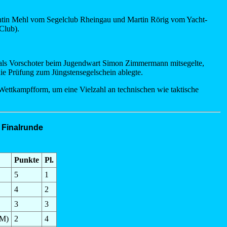
antin Mehl vom Segelclub Rheingau und Martin Rörig vom Yacht-
Club).
als Vorschoter beim Jugendwart Simon Zimmermann mitsegelte,
 die Prüfung zum Jüngstensegelschein ablegte.
Wettkampfform, um eine Vielzahl an technischen wie taktische
 Finalrunde
Punkte
Pl.
5
1
4
2
3
3
CM)
2
4