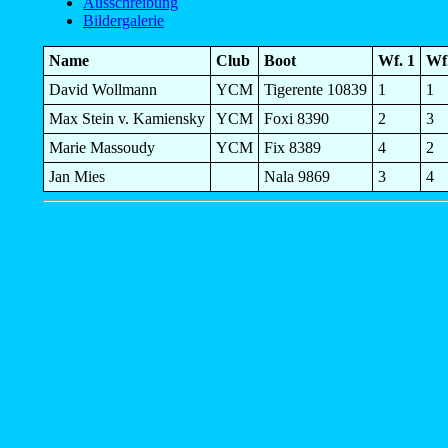
Ausschreibung
Bildergalerie
Name
Club
Boot
Wf. 1
Wf
David Wollmann
YCM
Tigerente 10839
1
1
Max Stein v. Kamiensky
YCM
Foxi 8390
2
3
Marie Massoudy
YCM
Fix 8389
4
2
Jan Mies
Nala 9869
3
4