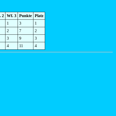
. 2
Wf. 3
Punkte
Platz
1
3
1
2
7
2
3
9
3
4
11
4