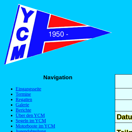
Navigation
Eingangsseite
Termine
Regatten
Galerie
Berichte
Über den YCM
Dat
Segeln im YCM
Motorboote im YCM
Jugendabteilung