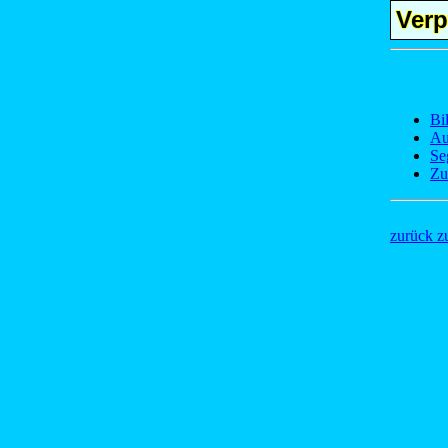
Verp
Bi
Au
Se
Zu
zurück z