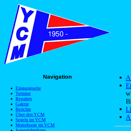
Navigation
A
E
Eingangsseite
w
Termine
Regatten
B
Galerie
L
Berichte
Über den YCM
A
Segeln im YCM
Motorboote im YCM
Jugendabteilung