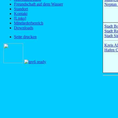
Freundschaft auf dem Wasser
Neptun
Standort
Kontakt
[Links]
Mitgliederbereich
Stadt B
Downloads
Stadt R
Stadt Si
Seite drucken
Kreis A
Hafen O