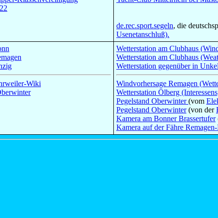
 22
de.rec.sport.segeln
, die deutsch
Usenetanschluß).
onn
Wetterstation am Clubhaus (Wind
emagen
Wetterstation am Clubhaus (Wea
nzig
Wetterstation gegenüber in Unk
hrweiler-Wiki
Windvorhersage Remagen (Wette
berwinter
Wetterstation Ölberg (Interesse
Pegelstand Oberwinter
(vom
Ele
Pegelstand Oberwinter
(von der
Kamera am Bonner Brassertufer
Kamera auf der Fähre Remagen-