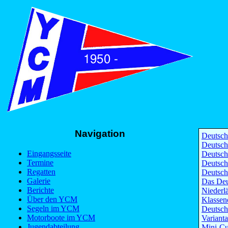
Navigation
Deutsch
Deutsch
Eingangsseite
Deutsch
Termine
Deutsch
Regatten
Deutsch
Galerie
Das Deu
Berichte
Nieder
Über den YCM
Klassen
Segeln im YCM
Deutsch
Motorboote im YCM
Variant
Jugendabteilung
Mini-Cu