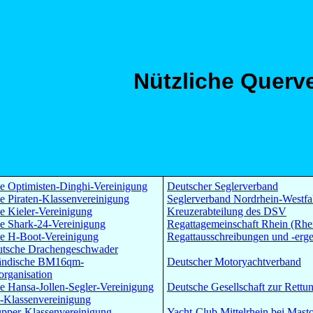
Nützliche Querv
e Optimisten-Dinghi-Vereinigung
Deutscher Seglerverband
e Piraten-Klassenvereinigung
Seglerverband Nordrhein-Westfa
e Kieler-Vereinigung
Kreuzerabteilung des DSV
e Shark-24-Vereinigung
Regattagemeinschaft Rhein (Rh
e H-Boot-Vereinigung
Regattausschreibungen und -erge
tsche Drachengeschwader
ländische BM16qm-
Deutscher Motoryachtverband
organisation
e Hansa-Jollen-Segler-Vereinigung
Deutsche Gesellschaft zur Rettun
a-Klassenvereinigung
pper-Klassenvereinigung
Yacht-Club Mittelrhein bei Mast