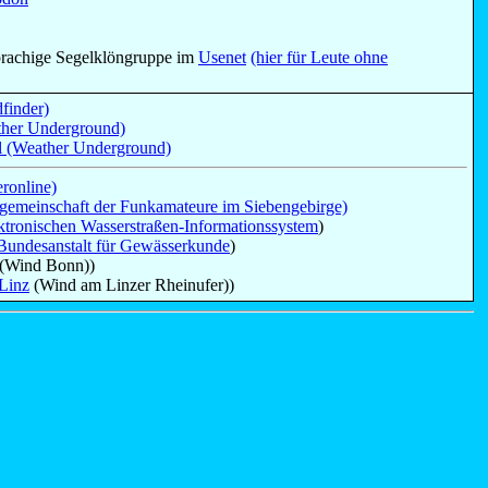
sprachige Segelklöngruppe im
Usenet
(hier für Leute ohne
finder)
ther Underground)
el (Weather Underground)
ronline)
nsgemeinschaft der Funkamateure im Siebengebirge)
ktronischen Wasserstraßen-Informationssystem
)
Bundesanstalt für Gewässerkunde
)
(Wind Bonn))
Linz
(Wind am Linzer Rheinufer))