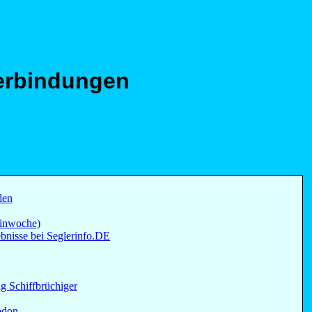
erbindungen
len
einwoche)
bnisse bei Seglerinfo.DE
g Schiffbrüchiger
odon