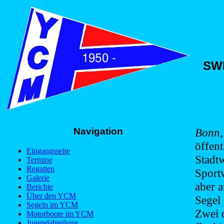
SWB
Navigation
Bonn,
öffen
Eingangsseite
Stadt
Termine
Regatten
Sportv
Galerie
aber a
Berichte
Über den YCM
Segel 
Segeln im YCM
Zwei 
Motorboote im YCM
Jugendabteilung